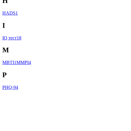
H
HADS
1
I
IQ тест
18
M
MBTI
1
MMPI
4
P
PHQ-9
4