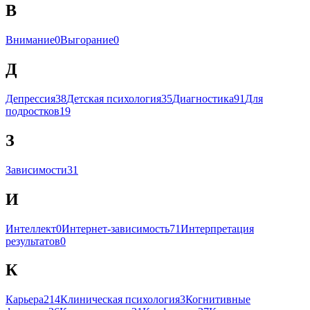
В
Внимание
0
Выгорание
0
Д
Депрессия
38
Детская психология
35
Диагностика
91
Для
подростков
19
З
Зависимости
31
И
Интеллект
0
Интернет-зависимость
71
Интерпретация
результатов
0
К
Карьера
214
Клиническая психология
3
Когнитивные