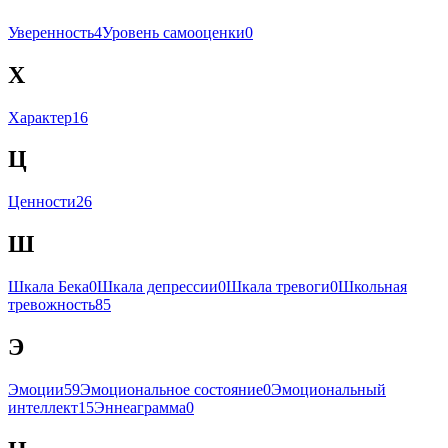
Уверенность
4
Уровень самооценки
0
Х
Характер
16
Ц
Ценности
26
Ш
Шкала Бека
0
Шкала депрессии
0
Шкала тревоги
0
Школьная
тревожность
85
Э
Эмоции
59
Эмоциональное состояние
0
Эмоциональный
интеллект
15
Эннеаграмма
0