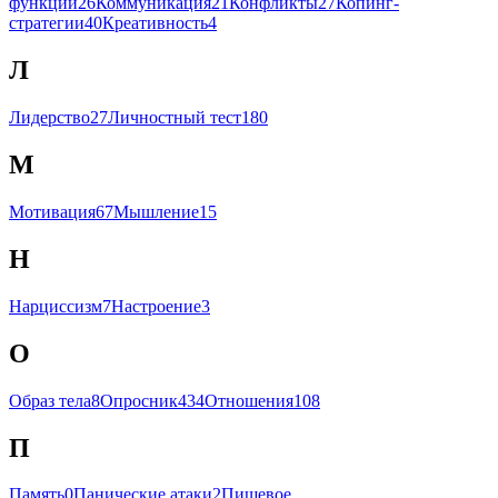
функции
26
Коммуникация
21
Конфликты
27
Копинг-
стратегии
40
Креативность
4
Л
Лидерство
27
Личностный тест
180
М
Мотивация
67
Мышление
15
Н
Нарциссизм
7
Настроение
3
О
Образ тела
8
Опросник
434
Отношения
108
П
Память
0
Панические атаки
2
Пищевое