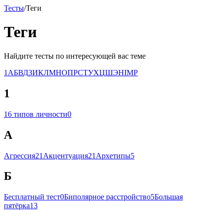
Тесты
/
Теги
Теги
Найдите тесты по интересующей вас теме
1
А
Б
В
Д
З
И
К
Л
М
Н
О
П
Р
С
Т
У
Х
Ц
Ш
Э
H
I
M
P
1
16 типов личности
0
А
Агрессия
21
Акцентуация
21
Архетипы
5
Б
Бесплатный тест
0
Биполярное расстройство
5
Большая
пятёрка
13