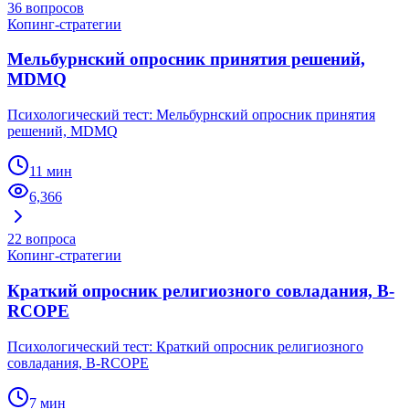
36
вопросов
Копинг-стратегии
Мельбурнский опросник принятия решений,
MDMQ
Психологический тест: Мельбурнский опросник принятия
решений, MDMQ
11 мин
6,366
22
вопроса
Копинг-стратегии
Краткий опросник религиозного совладания, B-
RCOPE
Психологический тест: Краткий опросник религиозного
совладания, B-RCOPE
7 мин