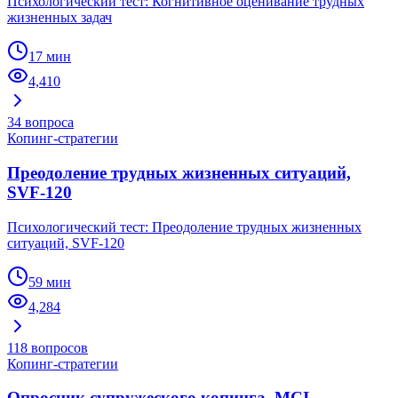
Психологический тест: Когнитивное оценивание трудных
жизненных задач
17 мин
4,410
34
вопроса
Копинг-стратегии
Преодоление трудных жизненных ситуаций,
SVF-120
Психологический тест: Преодоление трудных жизненных
ситуаций, SVF-120
59 мин
4,284
118
вопросов
Копинг-стратегии
Опросник супружеского копинга, MCI