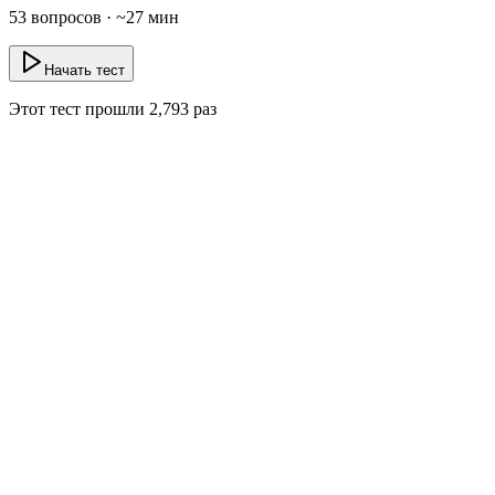
53
вопросов · ~
27
мин
Начать тест
Этот тест прошли
2,793
раз