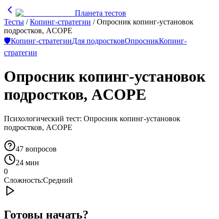
Планета тестов
Тесты
/
Копинг-стратегии
/
Опросник копинг-установок
подростков, ACOPE
🛡️
Копинг-стратегии
Для подростков
Опросник
Копинг-
стратегии
Опросник копинг-установок
подростков, ACOPE
Психологический тест: Опросник копинг-установок
подростков, ACOPE
47
вопросов
24 мин
0
Сложность:
Средний
Готовы начать?