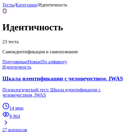
Тесты
/
Категории
/
Идентичность
🪞
Идентичность
23
теста
Самоидентификация и самопознание
Популярные
Новые
По алфавиту
Идентичность
Шкала идентификации с человечеством, IWAS
Психологический тест: Шкала идентификации с
человечеством, IWAS
14 мин
8,964
27
вопросов