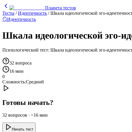
Планета тестов
Тесты
/
Идентичность
/
Шкала идеологической эго-идентичнос
🪞
Идентичность
Шкала идеологической эго-и
Психологический тест: Шкала идеологической эго-идентично
32
вопроса
16 мин
0
Сложность:
Средний
Готовы начать?
32
вопросов · ~
16
мин
Начать тест