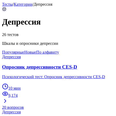
Тесты
/
Категории
/
Депрессия
😔
Депрессия
26
тестов
Шкалы и опросники депрессии
Популярные
Новые
По алфавиту
Депрессия
Опросник депрессивности CES-D
Психологический тест: Опросник депрессивности CES-D
10 мин
9,174
20
вопросов
Депрессия