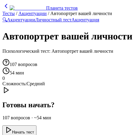
Планета тестов
Тесты
/
Акцентуации
/
Автопортрет вашей личности
🔍
Акцентуации
Личностный тест
Акцентуация
Автопортрет вашей личности
Психологический тест: Автопортрет вашей личности
107
вопросов
54 мин
0
Сложность:
Средний
Готовы начать?
107
вопросов · ~
54
мин
Начать тест