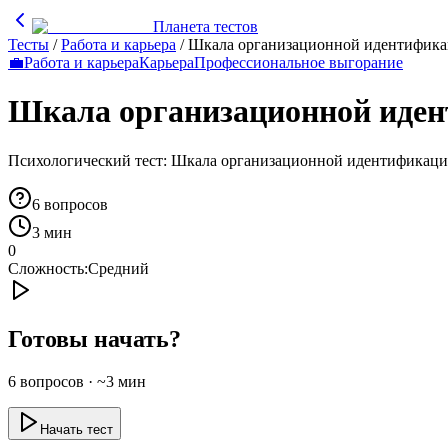
Планета тестов
Тесты
/
Работа и карьера
/
Шкала организационной идентифик
💼
Работа и карьера
Карьера
Профессиональное выгорание
Шкала организационной иде
Психологический тест: Шкала организационной идентификац
6
вопросов
3 мин
0
Сложность:
Средний
Готовы начать?
6
вопросов · ~
3
мин
Начать тест