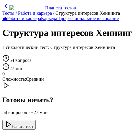
Планета тестов
Тесты
/
Работа и карьера
/
Структура интересов Хеннинга
💼
Работа и карьера
Карьера
Профессиональное выгорание
Структура интересов Хеннин
Психологический тест: Структура интересов Хеннинга
54
вопроса
27 мин
0
Сложность:
Средний
Готовы начать?
54
вопросов · ~
27
мин
Начать тест