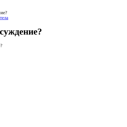
ние?
тела
бсуждение?
е?