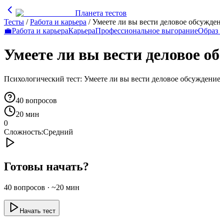
Планета тестов
Тесты
/
Работа и карьера
/
Умеете ли вы вести деловое обсужде
💼
Работа и карьера
Карьера
Профессиональное выгорание
Образ 
Умеете ли вы вести деловое о
Психологический тест: Умеете ли вы вести деловое обсуждени
40
вопросов
20 мин
0
Сложность:
Средний
Готовы начать?
40
вопросов · ~
20
мин
Начать тест