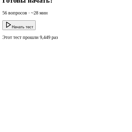
Готовы начать?
56
вопросов · ~
28
мин
Начать тест
Этот тест прошли
9,449
раз