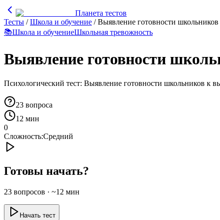
Планета тестов
Тесты
/
Школа и обучение
/
Выявление готовности школьников
📚
Школа и обучение
Школьная тревожность
Выявление готовности школь
Психологический тест: Выявление готовности школьников к в
23
вопроса
12 мин
0
Сложность:
Средний
Готовы начать?
23
вопросов · ~
12
мин
Начать тест