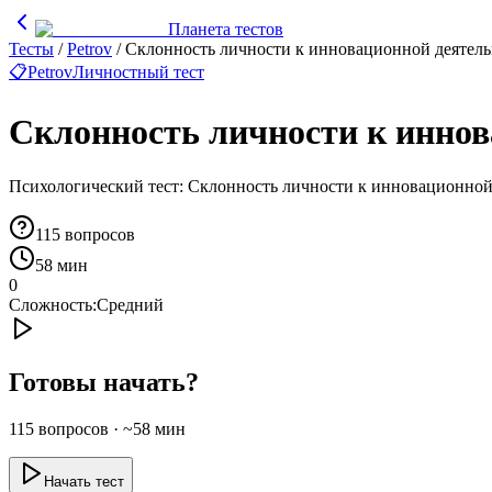
Планета тестов
Тесты
/
Petrov
/
Склонность личности к инновационной деятел
📋
Petrov
Личностный тест
Склонность личности к иннов
Психологический тест: Склонность личности к инновационной
115
вопросов
58 мин
0
Сложность:
Средний
Готовы начать?
115
вопросов · ~
58
мин
Начать тест