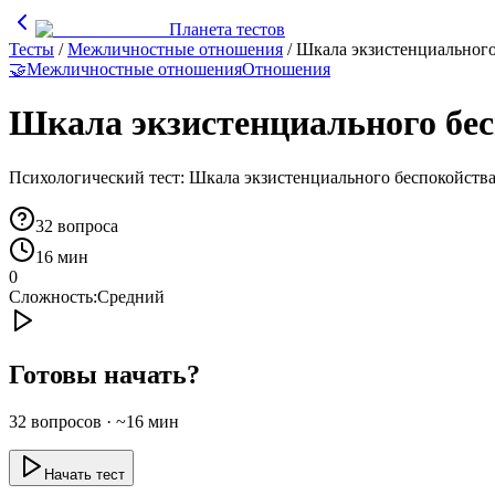
Планета тестов
Тесты
/
Межличностные отношения
/
Шкала экзистенциального
🤝
Межличностные отношения
Отношения
Шкала экзистенциального бе
Психологический тест: Шкала экзистенциального беспокойств
32
вопроса
16 мин
0
Сложность:
Средний
Готовы начать?
32
вопросов · ~
16
мин
Начать тест