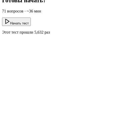
Готовы начать?
71
вопросов · ~
36
мин
Начать тест
Этот тест прошли
5,632
раз