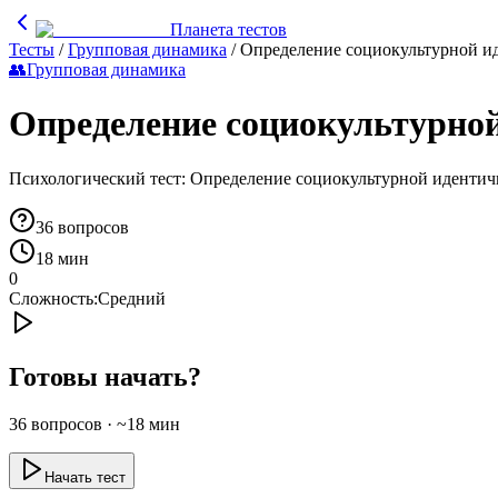
Планета тестов
Тесты
/
Групповая динамика
/
Определение социокультурной 
👥
Групповая динамика
Определение социокультурно
Психологический тест: Определение социокультурной иденти
36
вопросов
18 мин
0
Сложность:
Средний
Готовы начать?
36
вопросов · ~
18
мин
Начать тест