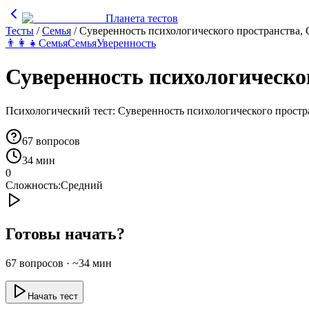
Планета тестов
Тесты
/
Семья
/
Суверенность психологического пространства,
👨‍👩‍👧
Семья
Семья
Уверенность
Суверенность психологическо
Психологический тест: Суверенность психологического прост
67
вопросов
34 мин
0
Сложность:
Средний
Готовы начать?
67
вопросов · ~
34
мин
Начать тест