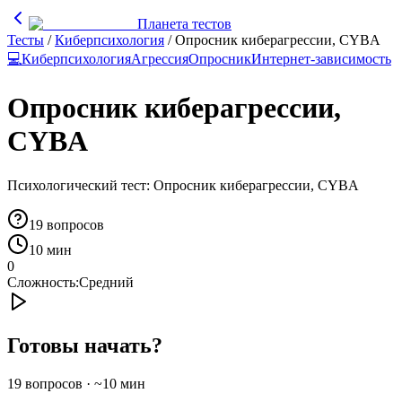
Планета тестов
Тесты
/
Киберпсихология
/
Опросник киберагрессии, CYBA
💻
Киберпсихология
Агрессия
Опросник
Интернет-зависимость
Опросник киберагрессии,
CYBA
Психологический тест: Опросник киберагрессии, CYBA
19
вопросов
10 мин
0
Сложность:
Средний
Готовы начать?
19
вопросов · ~
10
мин