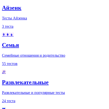
Айзенк
Тесты Айзенка
3
теста
👨‍👩‍👧
Семья
Семейные отношения и родительство
55
тестов
🎉
Развлекательные
Развлекательные и популярные тесты
24
теста