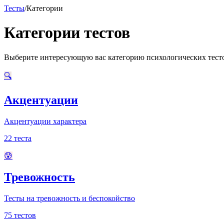
Тесты
/
Категории
Категории тестов
Выберите интересующую вас категорию психологических тест
🔍
Акцентуации
Акцентуации характера
22
теста
😰
Тревожность
Тесты на тревожность и беспокойство
75
тестов