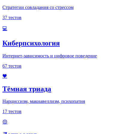
Стратегии совладания со стрессом
37
тестов
💻
Киберпсихология
Интернет-зависимость и цифровое поведение
67
тестов
🖤
Тёмная триада
Нарциссизм, макиавеллизм, психопатия
17
тестов
😔