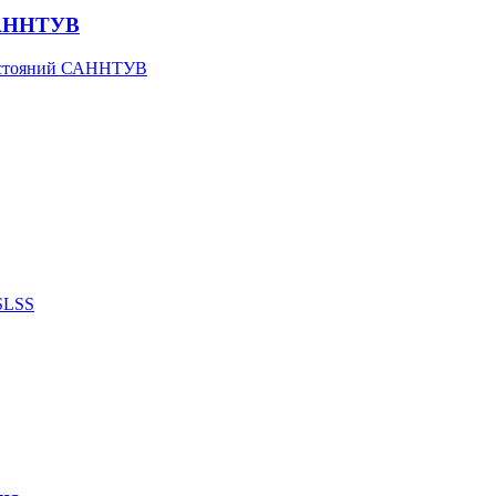
 САННТУВ
состояний САННТУВ
SLSS