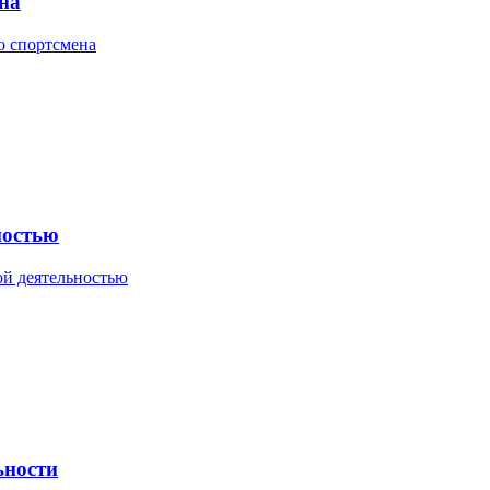
на
о спортсмена
ностью
ой деятельностью
ьности