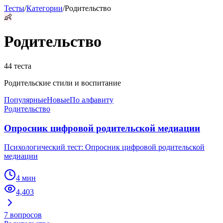
Тесты
/
Категории
/
Родительство
👶
Родительство
44
теста
Родительские стили и воспитание
Популярные
Новые
По алфавиту
Родительство
Опросник цифровой родительской медиации
Психологический тест: Опросник цифровой родительской
медиации
4 мин
4,403
7
вопросов