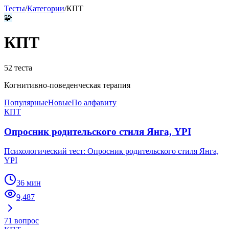
Тесты
/
Категории
/
КПТ
🧩
КПТ
52
теста
Когнитивно-поведенческая терапия
Популярные
Новые
По алфавиту
КПТ
Опросник родительского стиля Янга, YPI
Психологический тест: Опросник родительского стиля Янга,
YPI
36 мин
9,487
71
вопрос